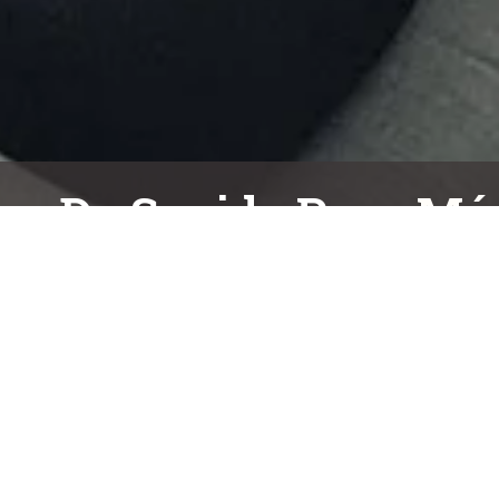
os De Sonido Para
Mús
Proyecto Produce Tu Músic
Este es un «Proyecto Financiado por el Fondo para el Fom