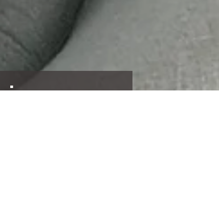
icos
a
ento de la Música Nacional,